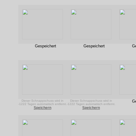
Gespeichert
Gespeichert
Ge
Dieser Schnappschuss wird in
Dieser Schnappschuss wird in
Ge
-1222 Tagen automatisch entfernt.
-1222 Tagen automatisch entfernt.
Speichern
Speichern