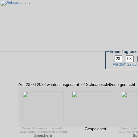
Einen Tag anz
.
.
vor zum 22.03
Am 23.03.2023 wurden insgesamt 22 Schnappsch�sse gemacht.
Dieser Schnappschuss wird in
Gespeichert
Dieser Schn
-1222 Tagen automatisch entfernt.
-1222 Tagen au
Speichern
Sp